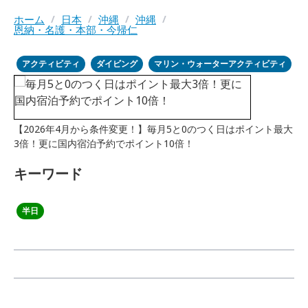
ホーム
/
日本
/
沖縄
/
沖縄
/
恩納・名護・本部・今帰仁
アクティビティ
ダイビング
マリン・ウォーターアクティビティ
【2026年4月から条件変更！】毎月5と0のつく日はポイント最大
3倍！更に国内宿泊予約でポイント10倍！
キーワード
半日