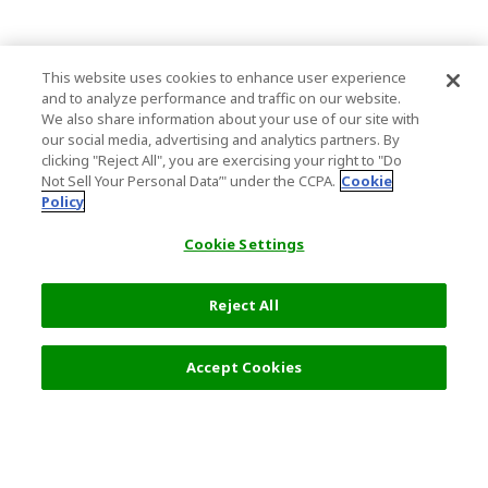
This website uses cookies to enhance user experience
and to analyze performance and traffic on our website.
We also share information about your use of our site with
our social media, advertising and analytics partners. By
clicking "Reject All", you are exercising your right to "Do
Not Sell Your Personal Data’" under the CCPA.
Cookie
Policy
Cookie Settings
Reject All
21,000 円
次へ
Accept Cookies
人気の旅行先