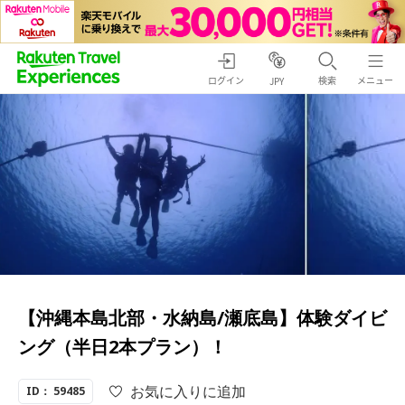
ログイン
検索
メニュー
JPY
【沖縄本島北部・水納島/瀬底島】体験ダイビ
ング（半日2本プラン）！
お気に入りに追加
ID： 59485