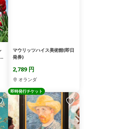
ル
マウリッツハイス美術館(即日
発券)
2,789 円
オランダ
即時発行チケット