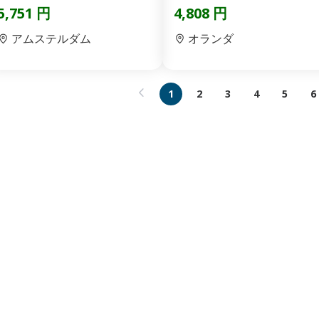
ーディオガイド(即日発券)
5,751 円
4,808 円
アムステルダム
オランダ
1
2
3
4
5
6