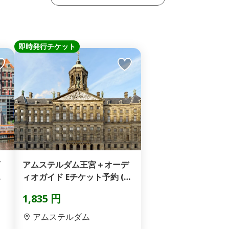
即時発行チケット
河
アムステルダム王宮＋オーデ
ド
ィオガイド Eチケット予約 (即
日発券)
1,835 円
アムステルダム