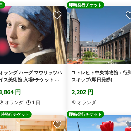
日
即時発行チケット
オランダ ハーグ マウリッツハ
ユトレヒト中央博物館：行
イス美術館 入場Eチケット 予
スキップ(即日発券)
約
3,864 円
2,202 円
オランダ
1 日
オランダ
即時発行チケット
即時発行チケット