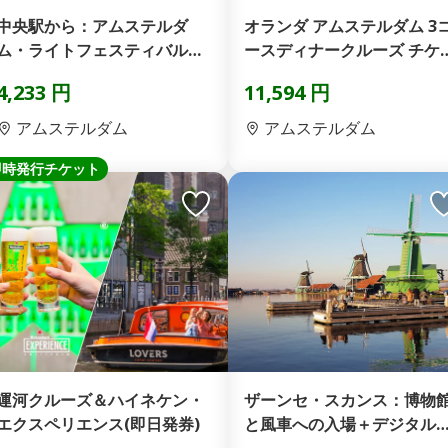
中央駅から：アムステルダ
オランダ アムステルダム 3
ム・ライトフェスティバル運
ースディナークルーズ チケ
河クルーズ(即日発券)
ト(即日発券)
4,233 円
11,594 円
アムステルダム
アムステルダム
即時発行チケット
運河クルーズ＆ハイネケン・
ザーンセ・スカンス：博物
エクスペリエンス(即日発券)
と風車への入場＋デジタル