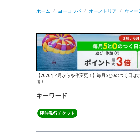
ホーム
/
ヨーロッパ
/
オーストリア
/
ウィー
【2026年4月から条件変更！】毎月5と0のつく日
倍！
キーワード
即時発行チケット