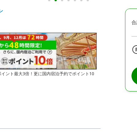
ン
合
はポイント最大3倍！更に国内宿泊予約でポイント10