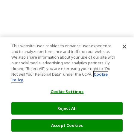
This website uses cookies to enhance user experience
and to analyze performance and traffic on our website.
We also share information about your use of our site with
our social media, advertising and analytics partners. By
clicking "Reject All", you are exercising your right to "Do
Not Sell Your Personal Data’" under the CCPA.
Cookie
Policy
Cookie Settings
Reject All
27,659 円
詳細を選択
Accept Cookies