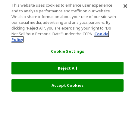
This website uses cookies to enhance user experience
and to analyze performance and traffic on our website.
We also share information about your use of our site with
our social media, advertising and analytics partners. By
clicking "Reject All", you are exercising your right to "Do
Not Sell Your Personal Data’" under the CCPA.
Cookie
Policy
Cookie Settings
Reject All
0 円
詳細を選択
Accept Cookies
人気の旅行先
利用規約