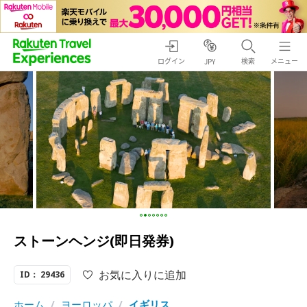
ログイン
検索
メニュー
JPY
ストーンヘンジ(即日発券)
お気に入りに追加
ID： 29436
ホーム
/
ヨーロッパ
/
イギリス