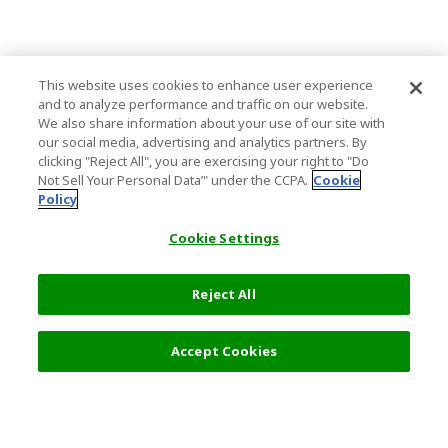
This website uses cookies to enhance user experience
and to analyze performance and traffic on our website.
We also share information about your use of our site with
our social media, advertising and analytics partners. By
clicking "Reject All", you are exercising your right to "Do
Not Sell Your Personal Data’" under the CCPA.
Cookie
Policy
Cookie Settings
Reject All
0 円
詳細を選択
Accept Cookies
人気の旅行先