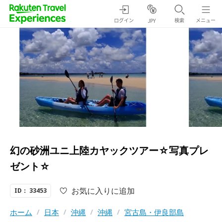
ログイン
検索
メニュー
JPY
幻の砂洲ユニ上陸カヤックツアー☆写真プレ
ゼント☆
お気に入りに追加
ID： 33453
ホーム
/
日本
/
沖縄
/
沖縄
/
宮古島・伊良部島