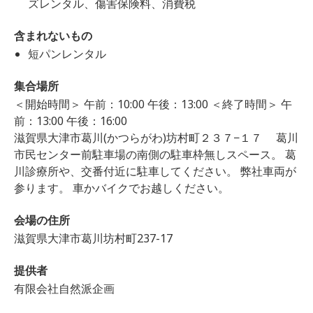
ズレンタル、傷害保険料、消費税
含まれないもの
短パンレンタル
集合場所
＜開始時間＞ 午前：10:00 午後：13:00 ＜終了時間＞ 午
前：13:00 午後：16:00
滋賀県大津市葛川(かつらがわ)坊村町２３７−１７ 葛川
市民センター前駐車場の南側の駐車枠無しスペース。 葛
川診療所や、交番付近に駐車してください。 弊社車両が
参ります。 車かバイクでお越しください。
会場の住所
滋賀県大津市葛川坊村町237-17
提供者
有限会社自然派企画