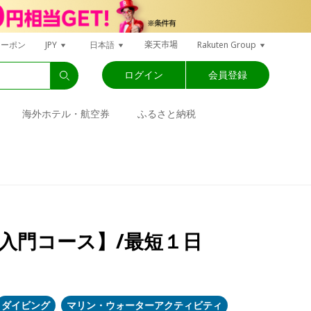
楽天市場
クーポン
JPY
日本語
Rakuten Group
ログイン
会員登録
海外ホテル・航空券
ふるさと納税
入門コース】/最短１日
ダイビング
マリン・ウォーターアクティビティ