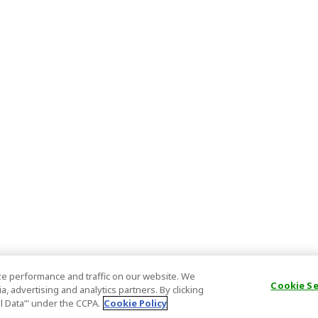
e performance and traffic on our website. We
Cookie S
, advertising and analytics partners. By clicking
al Data’" under the CCPA.
Cookie Policy