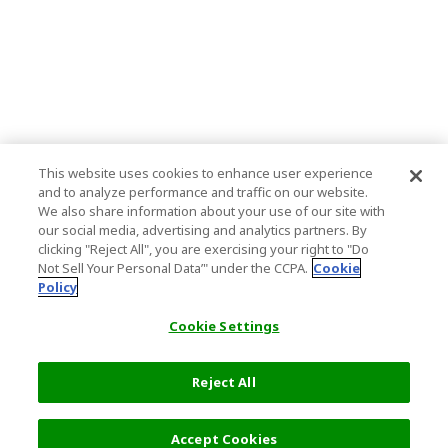
This website uses cookies to enhance user experience
and to analyze performance and traffic on our website.
We also share information about your use of our site with
our social media, advertising and analytics partners. By
clicking "Reject All", you are exercising your right to "Do
Not Sell Your Personal Data’" under the CCPA.
Cookie
Policy
Cookie Settings
Reject All
11,619 円
詳細を選択
Accept Cookies