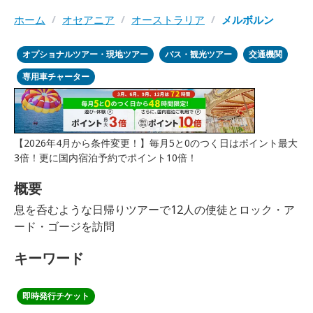
ホーム
/
オセアニア
/
オーストラリア
/
メルボルン
オプショナルツアー・現地ツアー
バス・観光ツアー
交通機関
専用車チャーター
【2026年4月から条件変更！】毎月5と0のつく日はポイント最大
3倍！更に国内宿泊予約でポイント10倍！
概要
息を呑むような日帰りツアーで12人の使徒とロック・ア
ード・ゴージを訪問
キーワード
即時発行チケット