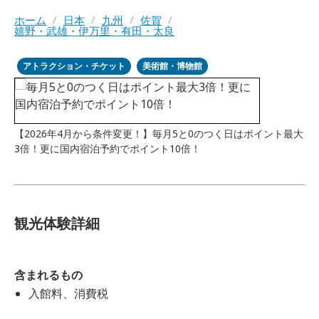
ホーム
/
日本
/
九州
/
佐賀
/
嬉野・武雄・伊万里・有田・太良
アトラクション・チケット
美術館・博物館
【2026年4月から条件変更！】毎月5と0のつく日はポイント最大
3倍！更に国内宿泊予約でポイント10倍！
観光体験詳細
含まれるもの
入館料、消費税