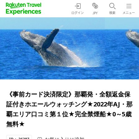
ログイン
検索
メニュー
JPY
《事前カード決済限定》那覇発・全額返金保
証付きホエールウォッチング★2022年AJ・那
覇エリア口コミ第１位★完全禁煙船★0～5歳
無料★