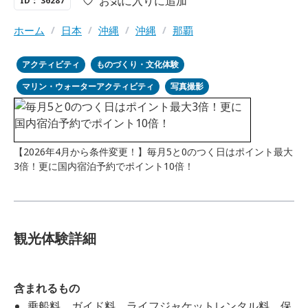
お気に入りに追加
ID： 36287
ホーム
/
日本
/
沖縄
/
沖縄
/
那覇
アクティビティ
ものづくり・文化体験
マリン・ウォーターアクティビティ
写真撮影
【2026年4月から条件変更！】毎月5と0のつく日はポイント最大
3倍！更に国内宿泊予約でポイント10倍！
観光体験詳細
含まれるもの
乗船料、ガイド料、ライフジャケットレンタル料、保