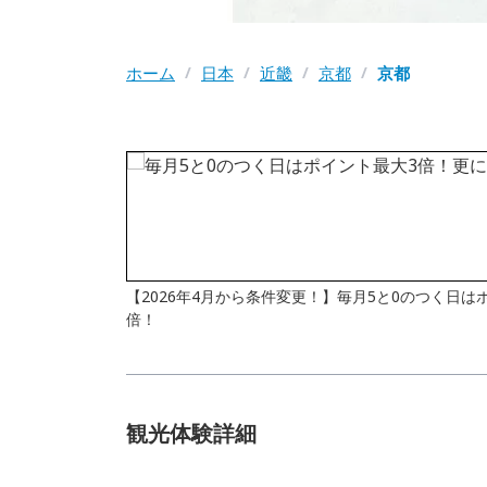
ホーム
/
日本
/
近畿
/
京都
/
京都
【2026年4月から条件変更！】毎月5と0のつく日
倍！
観光体験詳細