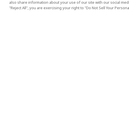
also share information about your use of our site with our social media
"Reject All", you are exercising your right to "Do Not Sell Your Person
人気の旅行先
利用規約
東京
利用規約
大阪
クッキーポリシー
京都
旅行条件書
沖縄
旅行業約款
シンガポール