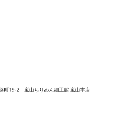
造路町19-2 嵐山ちりめん細工館 嵐山本店