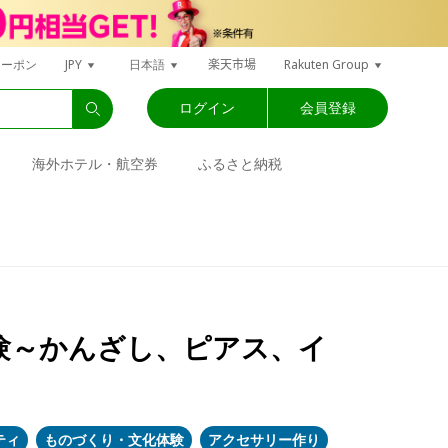
楽天市場
クーポン
JPY
日本語
Rakuten Group
ログイン
会員登録
海外ホテル・航空券
ふるさと納税
験～かんざし、ピアス、イ
ティ
ものづくり・文化体験
アクセサリー作り