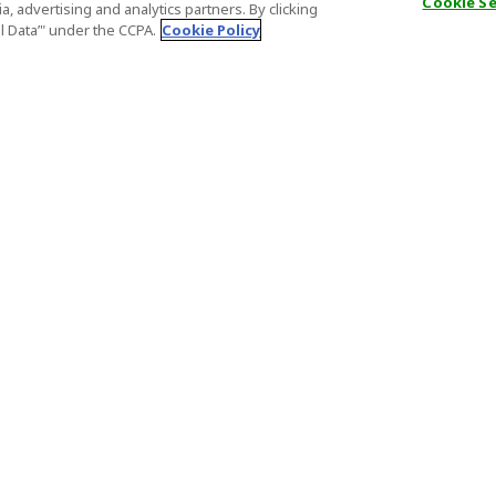
Cookie S
, advertising and analytics partners. By clicking
al Data’" under the CCPA.
Cookie Policy
一般情報
パートナー
FAQ
ホスト登録
大事なお知らせ
アフィリエ
特定商取引法に基づく表記
パートナー
登録番号
Important N