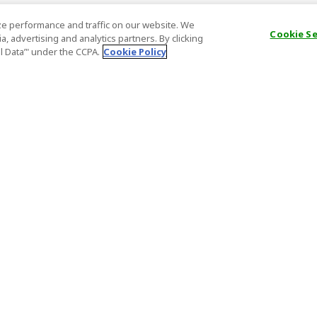
e performance and traffic on our website. We
Cookie S
, advertising and analytics partners. By clicking
al Data’" under the CCPA.
Cookie Policy
一般情報
パートナー
FAQ
ホスト登録
大事なお知らせ
アフィリエ
特定商取引法に基づく表記
パートナー
登録番号
Important N