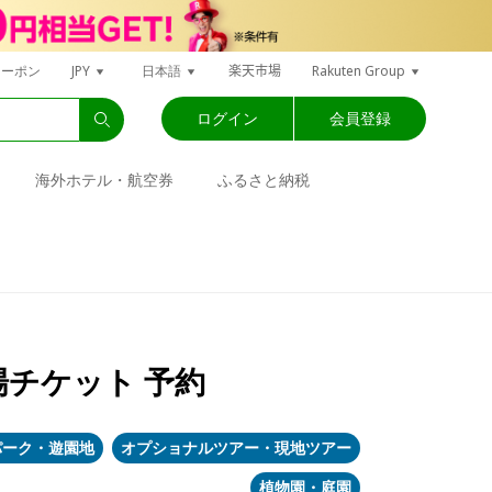
楽天市場
クーポン
JPY
日本語
Rakuten Group
ログイン
会員登録
海外ホテル・航空券
ふるさと納税
チケット 予約
パーク・遊園地
オプショナルツアー・現地ツアー
植物園・庭園