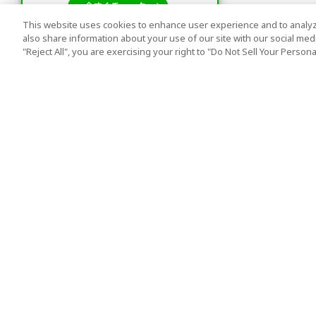
This website uses cookies to enhance user experience and to analyz
also share information about your use of our site with our social media
"Reject All", you are exercising your right to "Do Not Sell Your Person
人気の旅行先
利用規約
東京
利用規約
大阪
クッキーポリシー
京都
旅行条件書
沖縄
旅行業約款