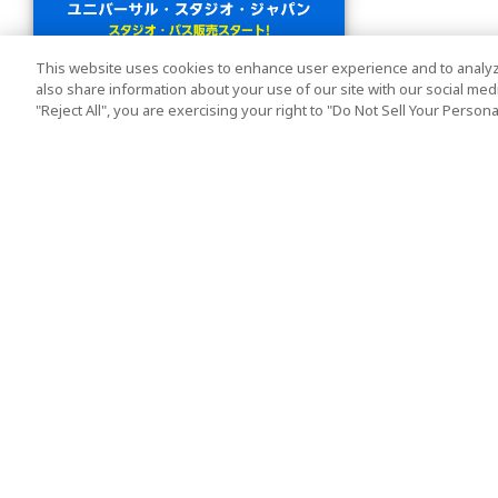
This website uses cookies to enhance user experience and to analyz
also share information about your use of our site with our social media
"Reject All", you are exercising your right to "Do Not Sell Your Person
人気の旅行先
利用規約
東京
利用規約
大阪
クッキーポリシー
京都
旅行条件書
沖縄
旅行業約款