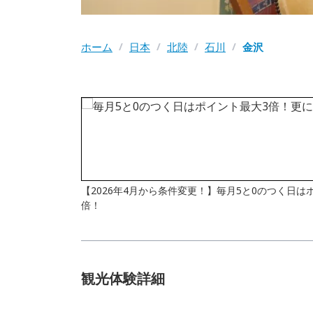
ホーム
/
日本
/
北陸
/
石川
/
金沢
【2026年4月から条件変更！】毎月5と0のつく日
倍！
観光体験詳細