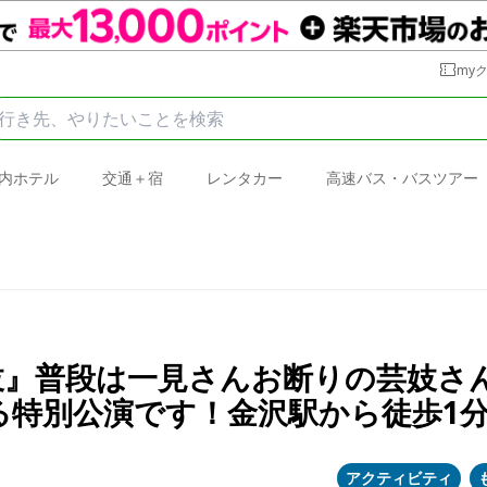
my
内ホテル
交通＋宿
レンタカー
高速バス・バスツアー
妓』普段は一見さんお断りの芸妓さ
る特別公演です！金沢駅から徒歩1
アクティビティ