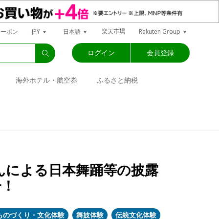
楽天市場
クーポン
JPY
日本語
Rakuten Group
ログイン
会員登録
海外ホテル・航空券
ふるさと納税
んによる日本舞踊等の披露
分！
ものづくり・文化体験
舞妓体験
伝統文化体験