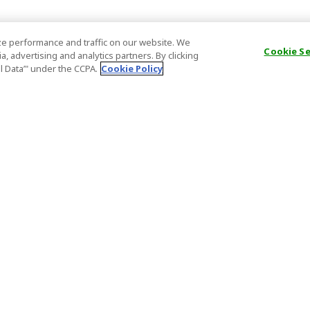
e performance and traffic on our website. We
Cookie S
, advertising and analytics partners. By clicking
al Data’" under the CCPA.
Cookie Policy
一般情報
パートナー
FAQ
ホスト登録
大事なお知らせ
アフィリエ
特定商取引法に基づく表記
パートナー
登録番号
Important N