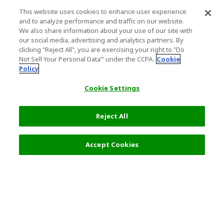
This website uses cookies to enhance user experience
and to analyze performance and traffic on our website.
We also share information about your use of our site with
our social media, advertising and analytics partners. By
clicking "Reject All", you are exercising your right to "Do
Not Sell Your Personal Data’" under the CCPA.
Cookie
Policy
Cookie Settings
Reject All
Accept Cookies
人気の旅行先
利用規約