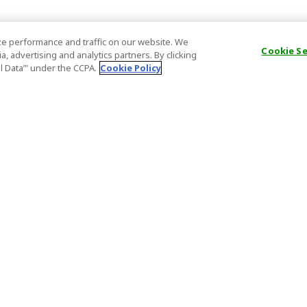
e performance and traffic on our website. We
Cookie S
, advertising and analytics partners. By clicking
al Data’" under the CCPA.
Cookie Policy
一般情報
パートナー
FAQ
ホスト登録
大事なお知らせ
アフィリエ
特定商取引法に基づく表記
パートナー
登録番号
Important N