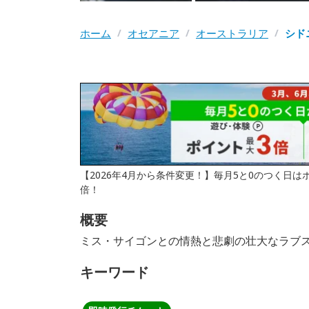
ホーム
/
オセアニア
/
オーストラリア
/
シド
【2026年4月から条件変更！】毎月5と0のつく日
倍！
概要
ミス・サイゴンとの情熱と悲劇の壮大なラブ
キーワード