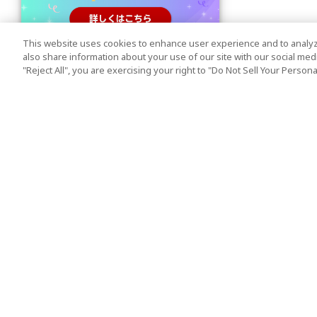
This website uses cookies to enhance user experience and to analyz
also share information about your use of our site with our social media
"Reject All", you are exercising your right to "Do Not Sell Your Person
人気の旅行先
利用規約
東京
利用規約
大阪
クッキーポリシー
京都
旅行条件書
沖縄
旅行業約款