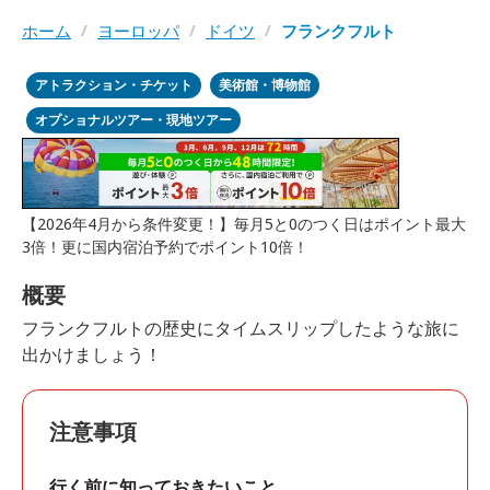
ホーム
/
ヨーロッパ
/
ドイツ
/
フランクフルト
アトラクション・チケット
美術館・博物館
オプショナルツアー・現地ツアー
【2026年4月から条件変更！】毎月5と0のつく日はポイント最大
3倍！更に国内宿泊予約でポイント10倍！
概要
フランクフルトの歴史にタイムスリップしたような旅に
出かけましょう！
注意事項
行く前に知っておきたいこと