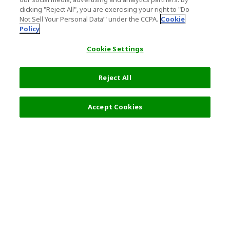
clicking "Reject All", you are exercising your right to "Do
Not Sell Your Personal Data’" under the CCPA.
Cookie
Policy
Cookie Settings
Reject All
Accept Cookies
人気の旅行先
利用規約
一般情報
パートナーシップ