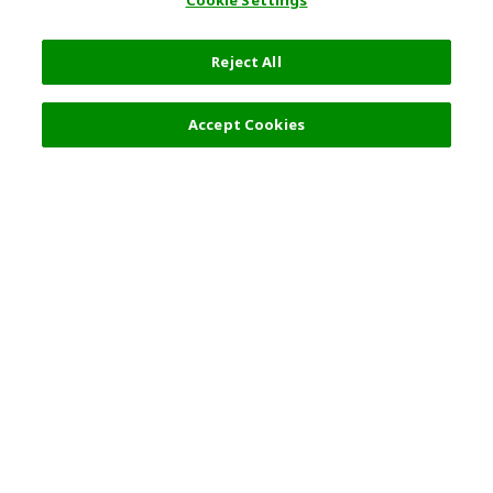
Cookie Settings
Reject All
2,213 円
詳細を選択
Accept Cookies
人気の旅行先
利用規約
東京
利用規約
大阪
クッキーポリシー
京都
旅行条件書