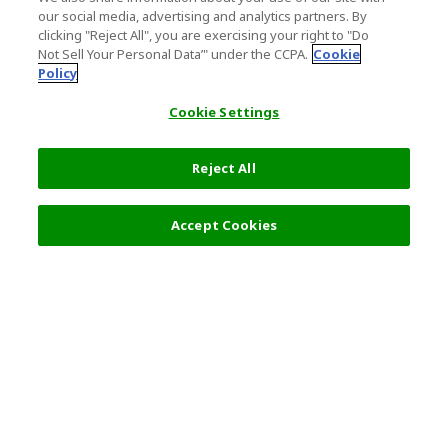
our social media, advertising and analytics partners. By
clicking "Reject All", you are exercising your right to "Do
Not Sell Your Personal Data’" under the CCPA.
Cookie
Policy
Cookie Settings
Reject All
1,650 円
次へ
Accept Cookies
人気の旅行先
利用規約
一般情報