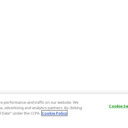
e performance and traffic on our website. We
Cookie S
, advertising and analytics partners. By clicking
al Data’" under the CCPA.
Cookie Policy