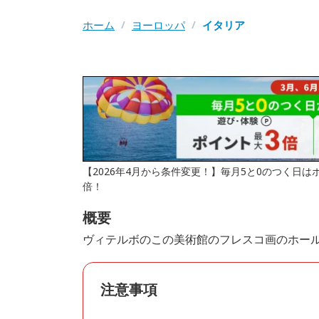
ホーム
/
ヨーロッパ
/
イタリア
【2026年4月から条件変更！】毎月5と0のつく日
倍！
概要
ヴィテルボのこの美術館のフレスコ画のホー
注意事項