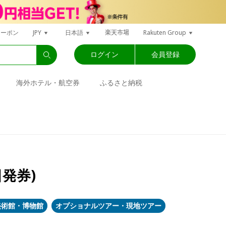
楽天市場
クーポン
JPY
日本語
Rakuten Group
ログイン
会員登録
海外ホテル・航空券
ふるさと納税
発券)
美術館・博物館
オプショナルツアー・現地ツアー