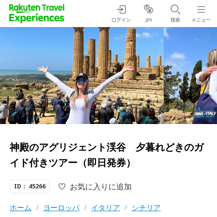
ログイン
検索
メニュー
JPY
神殿のアグリジェント渓谷 夕暮れどきのガ
イド付きツアー（即日発券）
お気に入りに追加
ID： 45266
ホーム
/
ヨーロッパ
/
イタリア
/
シチリア