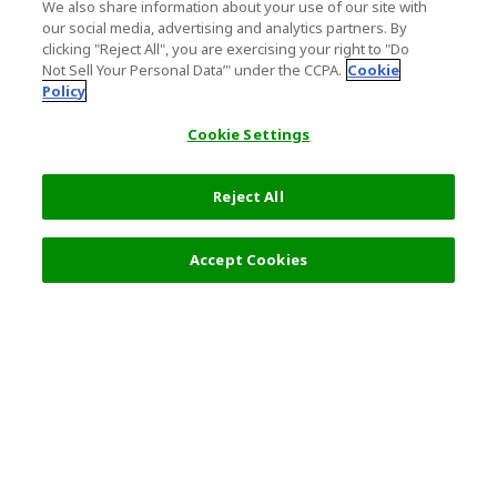
We also share information about your use of our site with
our social media, advertising and analytics partners. By
clicking "Reject All", you are exercising your right to "Do
Not Sell Your Personal Data’" under the CCPA.
Cookie
Policy
Cookie Settings
Reject All
12,724 円
次へ
Accept Cookies
人気の旅行先
利用規約
一般情報