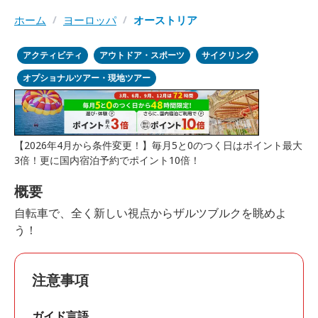
ホーム
/
ヨーロッパ
/
オーストリア
アクティビティ
アウトドア・スポーツ
サイクリング
オプショナルツアー・現地ツアー
【2026年4月から条件変更！】毎月5と0のつく日はポイント最大
3倍！更に国内宿泊予約でポイント10倍！
概要
自転車で、全く新しい視点からザルツブルクを眺めよ
う！
注意事項
ガイド言語