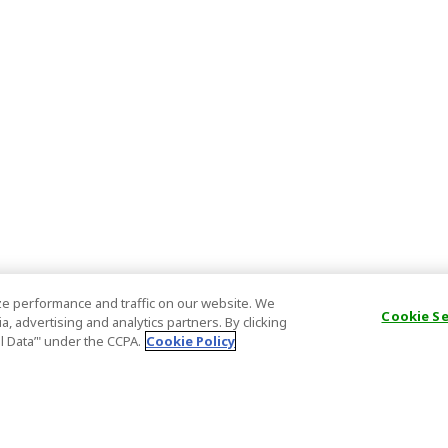
e performance and traffic on our website. We
Cookie S
, advertising and analytics partners. By clicking
al Data’" under the CCPA.
Cookie Policy