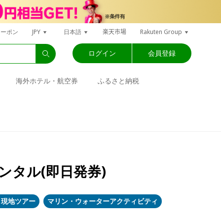
楽天市場
クーポン
JPY
日本語
Rakuten Group
ログイン
会員登録
海外ホテル・航空券
ふるさと納税
タル(即日発券)
・現地ツアー
マリン・ウォーターアクティビティ