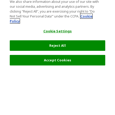
We also share information about your use of our site with
our social media, advertising and analytics partners. By
clicking "Reject All", you are exercising your right to "Do
Not Sell Your Personal Data’" under the CCPA.
Cookie
Policy
Cookie Settings
Reject All
Accept Cookies
人気の旅行先
利用規約