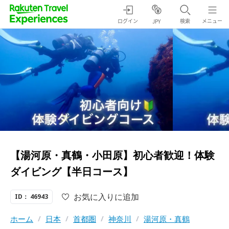
ログイン
検索
メニュー
JPY
【湯河原・真鶴・小田原】初心者歓迎！体験
ダイビング【半日コース】
お気に入りに追加
ID： 46943
ホーム
/
日本
/
首都圏
/
神奈川
/
湯河原・真鶴