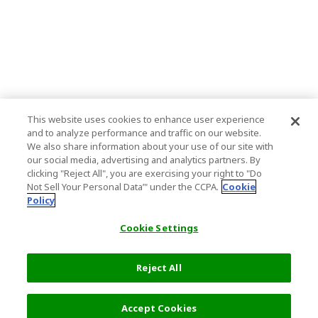
This website uses cookies to enhance user experience
and to analyze performance and traffic on our website.
We also share information about your use of our site with
our social media, advertising and analytics partners. By
clicking "Reject All", you are exercising your right to "Do
Not Sell Your Personal Data’" under the CCPA.
Cookie
Policy
Cookie Settings
Reject All
17,050 円
次へ
Accept Cookies