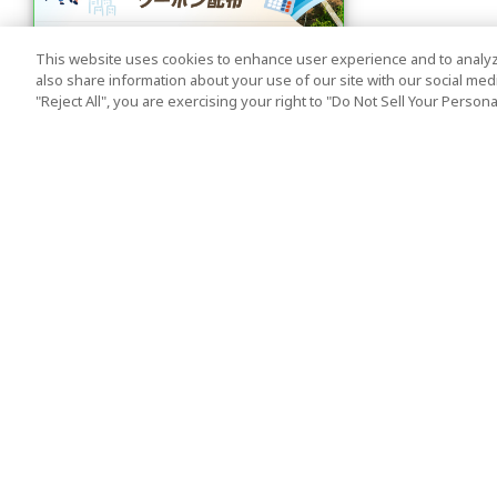
This website uses cookies to enhance user experience and to analyz
also share information about your use of our site with our social media
"Reject All", you are exercising your right to "Do Not Sell Your Person
人気の旅行先
利用規約
東京
利用規約
大阪
クッキーポリシー
京都
旅行条件書
沖縄
旅行業約款