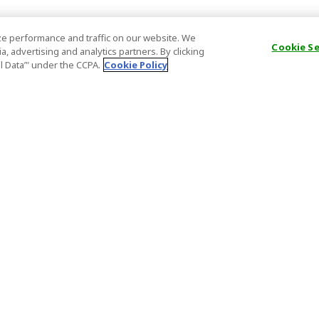
e performance and traffic on our website. We
Cookie S
, advertising and analytics partners. By clicking
al Data’" under the CCPA.
Cookie Policy
一般情報
パートナー
FAQ
ホスト登録
大事なお知らせ
アフィリエ
特定商取引法に基づく表記
パートナー
登録番号
Important N