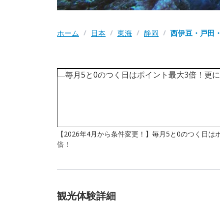
ホーム
/
日本
/
東海
/
静岡
/
西伊豆・戸田
【2026年4月から条件変更！】毎月5と0のつく日
倍！
観光体験詳細