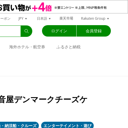
楽天市場
クーポン
JPY
日本語
Rakuten Group
ログイン
会員登録
海外ホテル・航空券
ふるさと納税
物観音屋デンマークチーズケ
船・納涼船・クルーズ
エンターテイメント・遊び