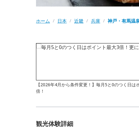
ホーム
/
日本
/
近畿
/
兵庫
/
神戸・有馬温
【2026年4月から条件変更！】毎月5と0のつく日
倍！
観光体験詳細