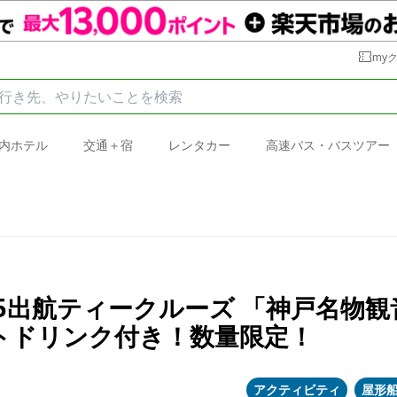
my
内ホテル
交通＋宿
レンタカー
高速バス・バスツアー
:45出航ティークルーズ 「神戸名
トドリンク付き！数量限定！
アクティビティ
屋形