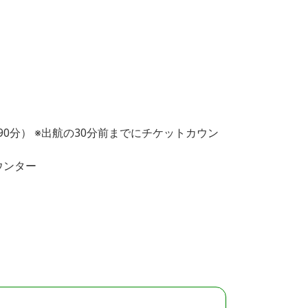
5（90分） ※出航の30分前までにチケットカウン
ウンター