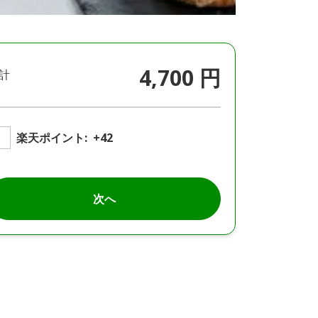
4,700 円
計
楽天ポイント:
+42
次へ