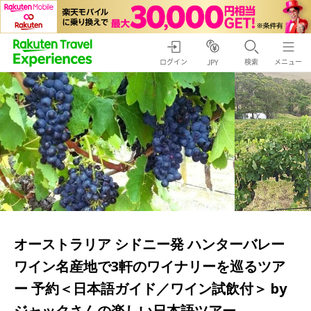
ログイン
検索
メニュー
JPY
オーストラリア シドニー発 ハンターバレー
ワイン名産地で3軒のワイナリーを巡るツア
ー 予約＜日本語ガイド／ワイン試飲付＞ by
ジャックさんの楽しい日本語ツアー