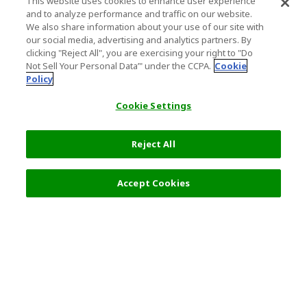
This website uses cookies to enhance user experience
and to analyze performance and traffic on our website.
We also share information about your use of our site with
our social media, advertising and analytics partners. By
clicking "Reject All", you are exercising your right to "Do
Not Sell Your Personal Data’" under the CCPA.
Cookie
Policy
Cookie Settings
Reject All
27,009 円
詳細を選択
Accept Cookies
人気の旅行先
利用規約
一般情報