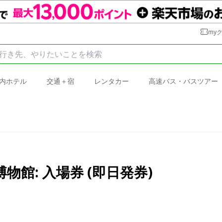
my
内ホテル
交通＋宿
レンタカー
高速バス・バスツアー
館: 入場券 (即日発券)