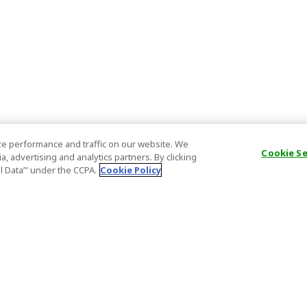
e performance and traffic on our website. We
Cookie S
, advertising and analytics partners. By clicking
al Data’" under the CCPA.
Cookie Policy
一般情報
パートナー