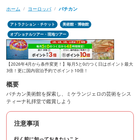
ホーム
/
ヨーロッパ
/
バチカン
アトラクション・チケット
美術館・博物館
オプショナルツアー・現地ツアー
【2026年4月から条件変更！】毎月5と0のつく日はポイント最大
3倍！更に国内宿泊予約でポイント10倍！
概要
バチカン美術館を探索し、ミケランジェロの芸術をシス
ティーナ礼拝堂で鑑賞しよう
注意事項
行く前に知っておきたいこと