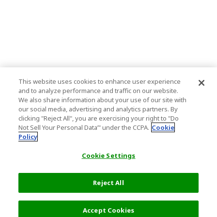
This website uses cookies to enhance user experience
and to analyze performance and traffic on our website.
We also share information about your use of our site with
our social media, advertising and analytics partners. By
clicking "Reject All", you are exercising your right to "Do
Not Sell Your Personal Data’" under the CCPA.
Cookie
Policy
Cookie Settings
Reject All
7,007 円
詳細を選択
Accept Cookies