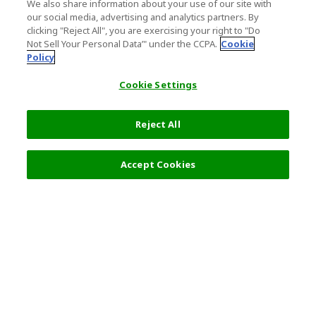
We also share information about your use of our site with
our social media, advertising and analytics partners. By
clicking "Reject All", you are exercising your right to "Do
Not Sell Your Personal Data’" under the CCPA.
Cookie
Policy
Cookie Settings
Reject All
19,351 円
詳細を選択
Accept Cookies
人気の旅行先
利用規約