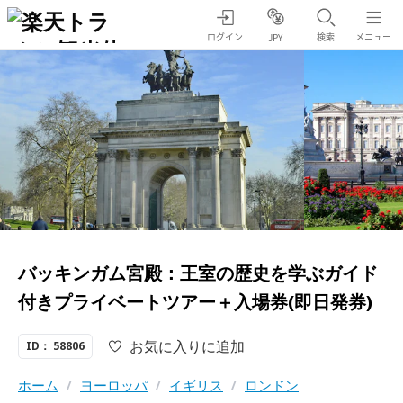
ログイン
検索
メニュー
JPY
バッキンガム宮殿：王室の歴史を学ぶガイド
付きプライベートツアー＋入場券(即日発券)
お気に入りに追加
ID： 58806
ホーム
/
ヨーロッパ
/
イギリス
/
ロンドン