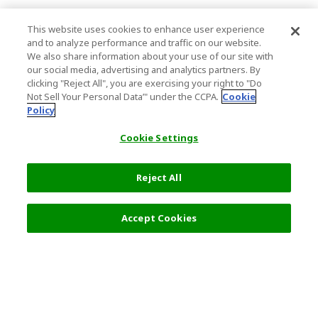
This website uses cookies to enhance user experience
and to analyze performance and traffic on our website.
We also share information about your use of our site with
our social media, advertising and analytics partners. By
clicking "Reject All", you are exercising your right to "Do
Not Sell Your Personal Data’" under the CCPA.
Cookie
Policy
Cookie Settings
Reject All
94,080 円
詳細を選択
Accept Cookies
人気の旅行先
利用規約