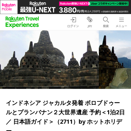
ログイン
検索
メニュー
JPY
インドネシア ジャカルタ発着 ボロブドゥー
ルとプランバナン２大世界遺産 予約＜1泊2日
／ 日本語ガイド＞（2711）by ホットホリデ
ー