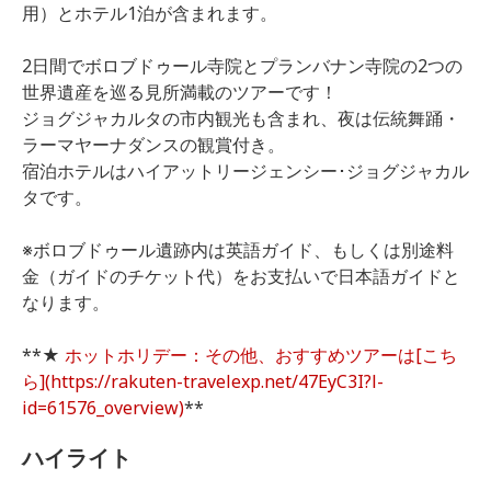
用）とホテル1泊が含まれます。
2日間でボロブドゥール寺院とプランバナン寺院の2つの
世界遺産を巡る見所満載のツアーです！
ジョグジャカルタの市内観光も含まれ、夜は伝統舞踊・
ラーマヤーナダンスの観賞付き。
宿泊ホテルはハイアットリージェンシー･ジョグジャカル
タです。
※ボロブドゥール遺跡内は英語ガイド、もしくは別途料
金（ガイドのチケット代）をお支払いで日本語ガイドと
なります。
**★
ホットホリデー：その他、おすすめツアーは[こち
ら](https://rakuten-travelexp.net/47EyC3I?l-
id=61576_overview)
**
ハイライト