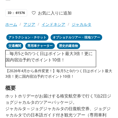
お気に入りに追加
ID： 61576
ホーム
/
アジア
/
インドネシア
/
ジャカルタ
アトラクション・チケット
オプショナルツアー・現地ツアー
交通機関
専用車チャーター
歴史的建造物
【2026年4月から条件変更！】毎月5と0のつく日はポイント最大
3倍！更に国内宿泊予約でポイント10倍！
概要
ホットホリデーがお届けする格安航空券で行く1泊2日ジ
ョグジャカルタのツアーパッケージ。
ジャカルタ～ジョグジャカルタの往復航空券、ジョグジ
ャカルタでの日本語ガイド付き観光ツアー（専用車利