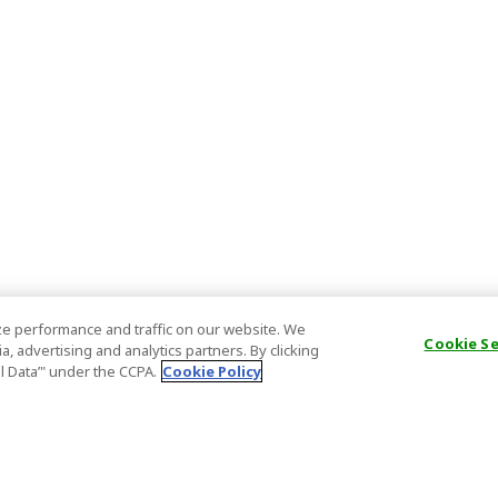
e performance and traffic on our website. We
Cookie S
, advertising and analytics partners. By clicking
al Data’" under the CCPA.
Cookie Policy