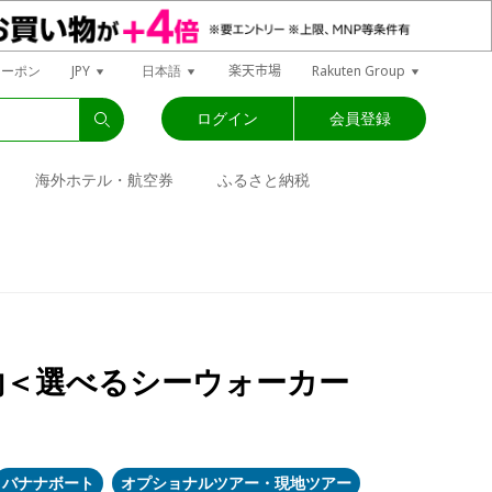
楽天市場
クーポン
JPY
日本語
Rakuten Group
ログイン
会員登録
海外ホテル・航空券
ふるさと納税
約＜選べるシーウォーカー
バナナボート
オプショナルツアー・現地ツアー