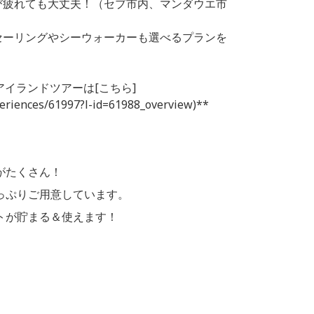
び疲れても大丈夫！（セブ市内、マンダウエ市
セーリングやシーウォーカーも選べるプランを
イランドツアーは[こちら]
xperiences/61997?l-id=61988_overview)**
がたくさん！
っぷりご用意しています。
トが貯まる＆使えます！