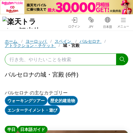
ログイン
メニュー
JPY
日本語
ホーム
/
ヨーロッパ
/
スペイン
/
バルセロナ
/
アトラクション・チケット
/
城・宮殿
バルセロナの城・宮殿 (6件)
バルセロナ の主なカテゴリー
ウォーキングツアー
歴史的建造物
エンターテイメント・遊び
半日
日本語ガイド