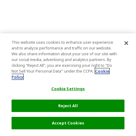
This website uses cookies to enhance user experience
and to analyze performance and traffic on our website.
We also share information about your use of our site with
our social media, advertising and analytics partners. By
clicking "Reject All", you are exercising your right to "Do
Not Sell Your Personal Data’" under the CCPA.
Cookie
Policy
Cookie Settings
Reject All
フィルター (2)
おすすめ順
Accept Cookies