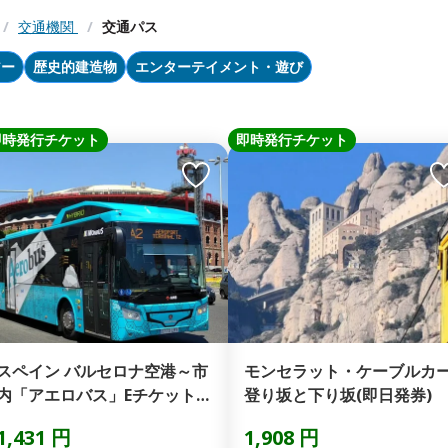
/
交通機関
/
交通パス
アー
歴史的建造物
エンターテイメント・遊び
即時発行チケット
即時発行チケット
スペイン バルセロナ空港～市
モンセラット・ケーブルカ
内「アエロバス」Eチケット
登り坂と下り坂(即日発券)
(即日発券)
1,431 円
1,908 円