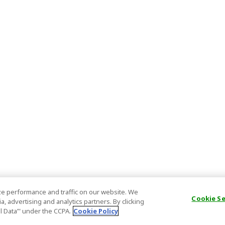
e performance and traffic on our website. We
Cookie S
, advertising and analytics partners. By clicking
al Data’" under the CCPA.
Cookie Policy