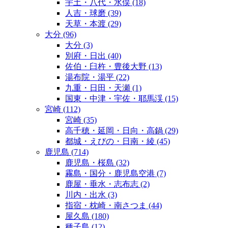
宇土・八代・水俣
(18)
人吉・球磨
(39)
天草・本渡
(29)
大分
(96)
大分
(3)
別府・日出
(40)
佐伯・臼杵・豊後大野
(13)
湯布院・湯平
(22)
九重・日田・天瀬
(1)
国東・中津・宇佐・耶馬渓
(15)
宮崎
(112)
宮崎
(35)
高千穂・延岡・日向・高鍋
(29)
都城・えびの・日南・綾
(45)
鹿児島
(714)
鹿児島・桜島
(32)
霧島・国分・鹿児島空港
(7)
鹿屋・垂水・志布志
(2)
川内・出水
(3)
指宿・枕崎・南さつま
(44)
屋久島
(180)
種子島
(12)