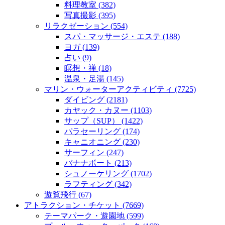
料理教室
(382)
写真撮影
(395)
リラクゼーション
(554)
スパ・マッサージ・エステ
(188)
ヨガ
(139)
占い
(9)
瞑想・禅
(18)
温泉・足湯
(145)
マリン・ウォーターアクティビティ
(7725)
ダイビング
(2181)
カヤック・カヌー
(1103)
サップ（SUP）
(1422)
パラセーリング
(174)
キャニオニング
(230)
サーフィン
(247)
バナナボート
(213)
シュノーケリング
(1702)
ラフティング
(342)
遊覧飛行
(67)
アトラクション・チケット
(7669)
テーマパーク・遊園地
(599)