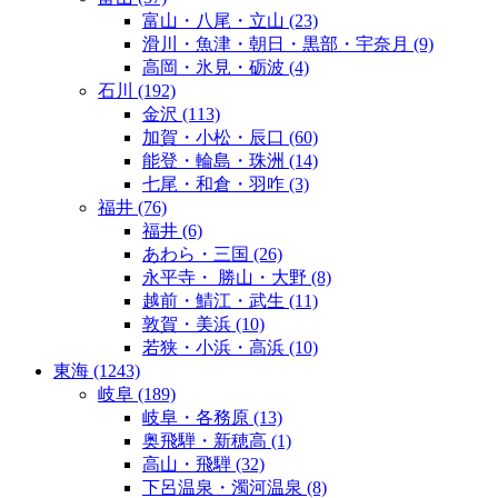
富山・八尾・立山
(23)
滑川・魚津・朝日・黒部・宇奈月
(9)
高岡・氷見・砺波
(4)
石川
(192)
金沢
(113)
加賀・小松・辰口
(60)
能登・輪島・珠洲
(14)
七尾・和倉・羽咋
(3)
福井
(76)
福井
(6)
あわら・三国
(26)
永平寺・ 勝山・大野
(8)
越前・鯖江・武生
(11)
敦賀・美浜
(10)
若狭・小浜・高浜
(10)
東海
(1243)
岐阜
(189)
岐阜・各務原
(13)
奥飛騨・新穂高
(1)
高山・飛騨
(32)
下呂温泉・濁河温泉
(8)