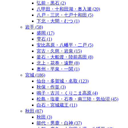
弘前・黒石
(2)
八甲田・十和田湖・奥入瀬
(20)
八戸・三沢・七戸十和田
(5)
下北・大間・むつ
(1)
岩手
(58)
盛岡
(17)
雫石
(1)
安比高原・八幡平・二戸
(5)
宮古・久慈・岩泉
(15)
釜石・大船渡・陸前高田
(8)
北上・花巻・遠野
(8)
奥州・平泉・一関
(1)
宮城
(186)
仙台・多賀城・名取
(123)
秋保・作並
(3)
鳴子・古川・くりこま高原
(4)
松島・塩釜・石巻・南三陸・気仙沼
(45)
白石・宮城蔵王
(11)
秋田
(87)
秋田
(3)
能代・男鹿・白神
(37)