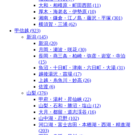
大和・相模原・町田西部
(11)
厚木・海老名・伊勢原
(10)
湘南・鎌倉・江ノ島・藤沢・平塚
(301)
横須賀・三浦
(62)
甲信越
(923)
新潟
(145)
新潟
(20)
月岡・瀬波・咲花
(30)
長岡・燕三条・柏崎・弥彦・岩室・寺泊
(15)
魚沼・十日町・津南・六日町・大湯
(31)
越後湯沢・苗場
(17)
上越・糸魚川・妙高
(26)
佐渡
(6)
山梨
(376)
甲府・湯村・昇仙峡
(22)
山梨・石和・勝沼・塩山
(12)
大月・都留・道志渓谷
(16)
山中湖・忍野
(102)
河口湖・富士吉田・本栖湖・西湖・精進湖
(203)