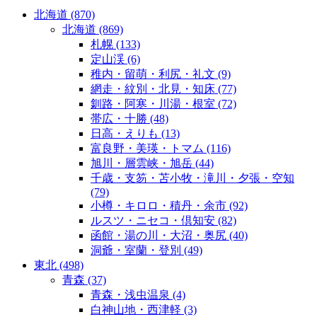
北海道
(870)
北海道
(869)
札幌
(133)
定山渓
(6)
稚内・留萌・利尻・礼文
(9)
網走・紋別・北見・知床
(77)
釧路・阿寒・川湯・根室
(72)
帯広・十勝
(48)
日高・えりも
(13)
富良野・美瑛・トマム
(116)
旭川・層雲峡・旭岳
(44)
千歳・支笏・苫小牧・滝川・夕張・空知
(79)
小樽・キロロ・積丹・余市
(92)
ルスツ・ニセコ・倶知安
(82)
函館・湯の川・大沼・奥尻
(40)
洞爺・室蘭・登別
(49)
東北
(498)
青森
(37)
青森・浅虫温泉
(4)
白神山地・西津軽
(3)