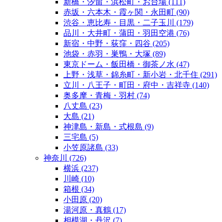
新橋・汐留・浜松町・お台場
(111)
赤坂・六本木・霞ヶ関・永田町
(90)
渋谷・恵比寿・目黒・二子玉川
(179)
品川・大井町・蒲田・羽田空港
(76)
新宿・中野・荻窪・四谷
(205)
池袋・赤羽・巣鴨・大塚
(89)
東京ドーム・飯田橋・御茶ノ水
(47)
上野・浅草・錦糸町・新小岩・北千住
(291)
立川・八王子・町田・府中・吉祥寺
(140)
奥多摩・青梅・羽村
(74)
八丈島
(23)
大島
(21)
神津島・新島・式根島
(9)
三宅島
(5)
小笠原諸島
(33)
神奈川
(726)
横浜
(237)
川崎
(10)
箱根
(34)
小田原
(20)
湯河原・真鶴
(17)
相模湖・丹沢
(7)