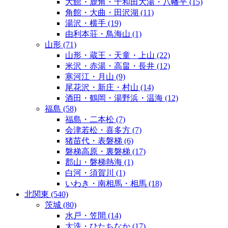
大館・鹿角・十和田大湯・八幡平
(15)
角館・大曲・田沢湖
(11)
湯沢・横手
(19)
由利本荘・鳥海山
(1)
山形
(71)
山形・蔵王・天童・上山
(22)
米沢・赤湯・高畠・長井
(12)
寒河江・月山
(9)
尾花沢・新庄・村山
(14)
酒田・鶴岡・湯野浜・温海
(12)
福島
(58)
福島・二本松
(7)
会津若松・喜多方
(7)
猪苗代・表磐梯
(6)
磐梯高原・裏磐梯
(17)
郡山・磐梯熱海
(1)
白河・須賀川
(1)
いわき・南相馬・相馬
(18)
北関東
(540)
茨城
(80)
水戸・笠間
(14)
大洗・ひたちなか
(17)