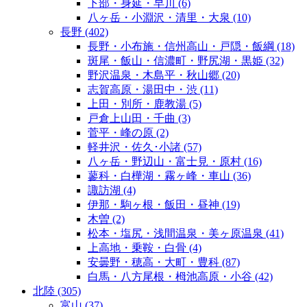
下部・身延・早川
(6)
八ヶ岳・小淵沢・清里・大泉
(10)
長野
(402)
長野・小布施・信州高山・戸隠・飯綱
(18)
斑尾・飯山・信濃町・野尻湖・黒姫
(32)
野沢温泉・木島平・秋山郷
(20)
志賀高原・湯田中・渋
(11)
上田・別所・鹿教湯
(5)
戸倉上山田・千曲
(3)
菅平・峰の原
(2)
軽井沢・佐久･小諸
(57)
八ヶ岳・野辺山・富士見・原村
(16)
蓼科・白樺湖・霧ヶ峰・車山
(36)
諏訪湖
(4)
伊那・駒ヶ根・飯田・昼神
(19)
木曽
(2)
松本・塩尻・浅間温泉・美ヶ原温泉
(41)
上高地・乗鞍・白骨
(4)
安曇野・穂高・大町・豊科
(87)
白馬・八方尾根・栂池高原・小谷
(42)
北陸
(305)
富山
(37)