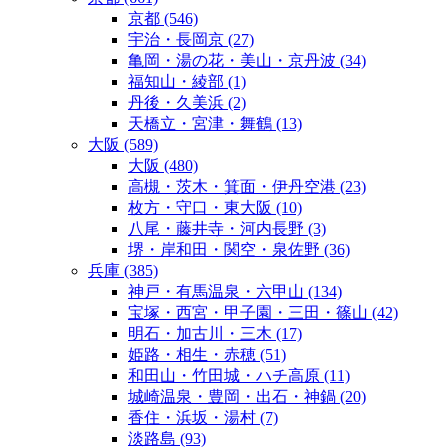
京都
(546)
宇治・長岡京
(27)
亀岡・湯の花・美山・京丹波
(34)
福知山・綾部
(1)
丹後・久美浜
(2)
天橋立・宮津・舞鶴
(13)
大阪
(589)
大阪
(480)
高槻・茨木・箕面・伊丹空港
(23)
枚方・守口・東大阪
(10)
八尾・藤井寺・河内長野
(3)
堺・岸和田・関空・泉佐野
(36)
兵庫
(385)
神戸・有馬温泉・六甲山
(134)
宝塚・西宮・甲子園・三田・篠山
(42)
明石・加古川・三木
(17)
姫路・相生・赤穂
(51)
和田山・竹田城・ハチ高原
(11)
城崎温泉・豊岡・出石・神鍋
(20)
香住・浜坂・湯村
(7)
淡路島
(93)