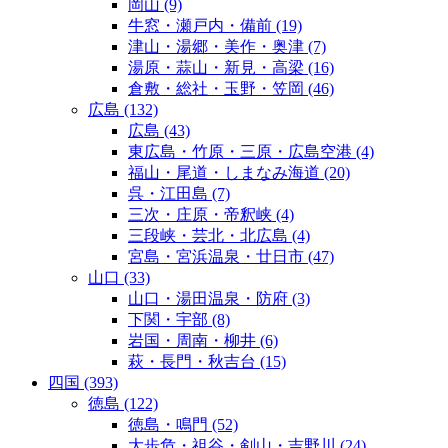
岡山
(9)
牛窓・瀬戸内・備前
(19)
津山・湯郷・美作・奥津
(7)
湯原・蒜山・新見・高梁
(16)
倉敷・総社・玉野・笠岡
(46)
広島
(132)
広島
(43)
東広島・竹原・三原・広島空港
(4)
福山・尾道・しまなみ海道
(20)
呉・江田島
(7)
三次・庄原・帝釈峡
(4)
三段峡・芸北・北広島
(4)
宮島・宮浜温泉・廿日市
(47)
山口
(33)
山口・湯田温泉・防府
(3)
下関・宇部
(8)
岩国・周南・柳井
(6)
萩・長門・秋吉台
(15)
四国
(393)
徳島
(122)
徳島・鳴門
(52)
大歩危・祖谷・剣山・吉野川
(24)