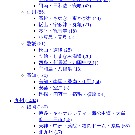
阿南・日和佐・宍喰
(43)
香川
(86)
高松・さぬき・東かがわ
(44)
坂出・宇多津・丸亀
(21)
琴平・観音寺
(18)
小豆島・直島
(3)
愛媛
(61)
松山・道後
(25)
今治・しまなみ海道
(20)
西条・新居浜・四国中央
(1)
宇和島・八幡浜
(13)
高知
(120)
高知・南国・香南・伊野
(54)
安芸・室戸
(3)
足摺・四万十・宿毛・須崎
(51)
九州
(1404)
福岡
(180)
博多・キャナルシティ・海の中道・太宰
府・二日市
(56)
天神・中洲・薬院・福岡ドーム・糸島
(65)
北九州
(17)