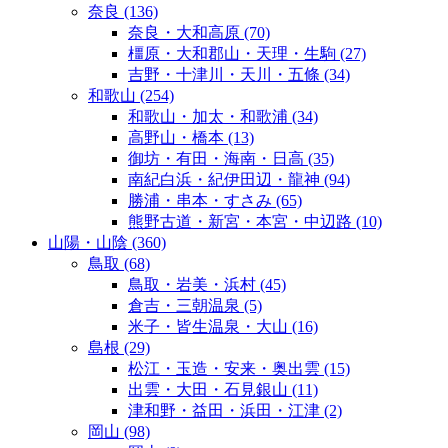
奈良
(136)
奈良・大和高原
(70)
橿原・大和郡山・天理・生駒
(27)
吉野・十津川・天川・五條
(34)
和歌山
(254)
和歌山・加太・和歌浦
(34)
高野山・橋本
(13)
御坊・有田・海南・日高
(35)
南紀白浜・紀伊田辺・龍神
(94)
勝浦・串本・すさみ
(65)
熊野古道・新宮・本宮・中辺路
(10)
山陽・山陰
(360)
鳥取
(68)
鳥取・岩美・浜村
(45)
倉吉・三朝温泉
(5)
米子・皆生温泉・大山
(16)
島根
(29)
松江・玉造・安来・奥出雲
(15)
出雲・大田・石見銀山
(11)
津和野・益田・浜田・江津
(2)
岡山
(98)