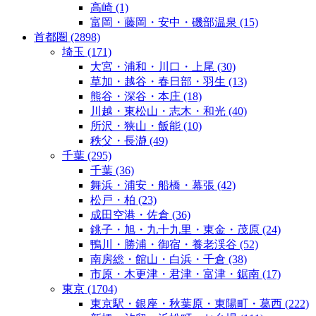
高崎
(1)
富岡・藤岡・安中・磯部温泉
(15)
首都圏
(2898)
埼玉
(171)
大宮・浦和・川口・上尾
(30)
草加・越谷・春日部・羽生
(13)
熊谷・深谷・本庄
(18)
川越・東松山・志木・和光
(40)
所沢・狭山・飯能
(10)
秩父・長瀞
(49)
千葉
(295)
千葉
(36)
舞浜・浦安・船橋・幕張
(42)
松戸・柏
(23)
成田空港・佐倉
(36)
銚子・旭・九十九里・東金・茂原
(24)
鴨川・勝浦・御宿・養老渓谷
(52)
南房総・館山・白浜・千倉
(38)
市原・木更津・君津・富津・鋸南
(17)
東京
(1704)
東京駅・銀座・秋葉原・東陽町・葛西
(222)