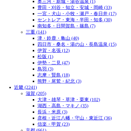
奥三河・新城・湯谷温泉
(1)
豊田・刈谷・知立・安城・岡崎
(33)
一宮・犬山・小牧・瀬戸・春日井
(17)
セントレア・東海・半田・知多
(30)
南知多・日間賀島・篠島
(7)
三重
(141)
津・鈴鹿・亀山
(40)
四日市・桑名・湯の山・長島温泉
(15)
伊賀・名張
(12)
松阪
(1)
伊勢・二見
(47)
鳥羽
(3)
志摩・賢島
(18)
熊野・尾鷲・紀北
(3)
近畿
(2241)
滋賀
(205)
大津・雄琴・草津・栗東
(102)
湖西・高島・マキノ
(35)
長浜・米原
(3)
彦根・近江八幡・守山・東近江
(36)
信楽・甲賀
(23)
京都
(661)