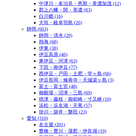
中津川・多治見・恵那・美濃加茂
(12)
郡上八幡・関・美濃
(83)
白川郷
(16)
大垣・岐阜羽島
(20)
静岡
(603)
静岡・清水
(29)
熱海
(68)
伊東
(38)
伊豆高原
(46)
東伊豆・河津
(63)
下田・南伊豆
(77)
西伊豆・戸田・土肥・堂ヶ島
(66)
伊豆長岡・修善寺・天城湯ヶ島
(3)
富士・富士宮
(48)
御殿場・沼津・三島
(69)
焼津・藤枝・御前崎・寸又峡
(10)
浜松・浜名湖・天竜
(57)
掛川・袋井・磐田
(23)
愛知
(310)
名古屋
(201)
豊橋・豊川・蒲郡・伊良湖
(19)