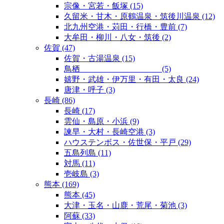
宗像・宮若・飯塚
(15)
久留米・甘木・原鶴温泉・筑後川温泉
(12)
北九州空港・苅田・行橋・豊前
(7)
大牟田・柳川・八女・筑後
(2)
佐賀
(47)
佐賀・古湯温泉
(15)
鳥栖
(5)
嬉野・武雄・伊万里・有田・太良
(24)
唐津・呼子
(3)
長崎
(86)
長崎
(17)
雲仙・島原・小浜
(9)
諫早・大村・長崎空港
(3)
ハウステンボス・佐世保・平戸
(29)
五島列島
(11)
対馬
(11)
壱岐島
(3)
熊本
(169)
熊本
(45)
大津・玉名・山鹿・荒尾・菊池
(3)
阿蘇
(33)