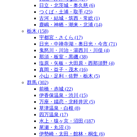
日立・北茨城・奥久慈
(6)
つくば・土浦・取手
(25)
古河・結城・筑西・常総
(1)
鹿嶋・神栖・潮来・北浦
(14)
栃木
(158)
宇都宮・さくら
(17)
日光・中禅寺湖・奥日光・今市
(71)
鬼怒川・川治・湯西川・川俣
(4)
那須・板室・黒磯
(38)
塩原・矢板・大田原・西那須野
(4)
真岡・益子・茂木
(16)
小山・足利・佐野・栃木
(5)
群馬
(302)
前橋・赤城
(22)
伊香保温泉・渋川
(15)
万座・嬬恋・北軽井沢
(5)
草津温泉・白根
(8)
四万温泉
(17)
水上・猿ヶ京・沼田
(187)
尾瀬・丸沼
(3)
伊勢崎・太田・館林・桐生
(6)