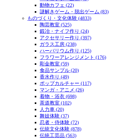
動物カフェ
(22)
謎解きゲーム・脱出ゲーム
(83)
ものづくり・文化体験
(4833)
陶芸教室
(525)
鍛冶・ナイフ作り
(24)
アクセサリー作り
(397)
ガラス工房
(238)
ハーバリウム作り
(125)
フラワーアレンジメント
(176)
彫金教室
(59)
食品サンプル
(20)
香水作り
(49)
ポップカルチャー
(117)
マンガ・アニメ
(26)
着物・浴衣
(698)
茶道教室
(102)
人力車
(20)
舞妓体験
(37)
忍者・侍体験
(72)
伝統文化体験
(878)
伝統工芸品
(563)