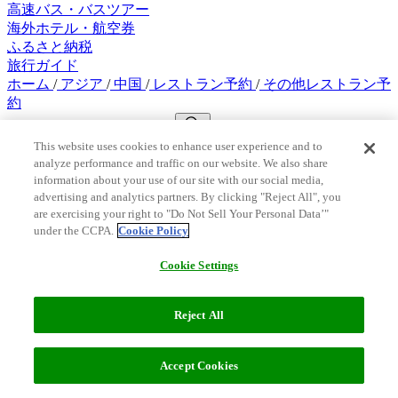
高速バス・バスツアー
海外ホテル・航空券
ふるさと納税
旅行ガイド
ホーム
/
アジア
/
中国
/
レストラン予約
/
その他レストラン予
約
This website uses cookies to enhance user experience and to
analyze performance and traffic on our website. We also share
中国のその他レストラン予約 (1件)
information about your use of our site with our social media,
advertising and analytics partners. By clicking "Reject All", you
フィルター (2)
are exercising your right to "Do Not Sell Your Personal Data’"
お
under the CCPA.
Cookie Policy
す
並び
す
おすすめ順
Cookie Settings
替え
め
ベストセラー
プライベートツアー
順
Reject All
中国 上海蟹の専門店「成隆行蟹王府（九江路店）」セット
Accept Cookies
メニュー食事券 or...