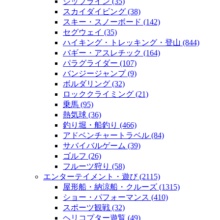
ジップライン
(35)
スカイダイビング
(38)
スキー・スノーボード
(142)
セグウェイ
(35)
ハイキング・トレッキング・登山
(844)
バギー・アスレチック
(164)
パラグライダー
(107)
バンジージャンプ
(9)
ボルダリング
(32)
ロッククライミング
(21)
乗馬
(95)
熱気球
(36)
釣り堀・船釣り
(466)
アドベンチャートラベル
(84)
サバイバルゲーム
(39)
ゴルフ
(26)
フルーツ狩り
(58)
エンターテイメント・遊び
(2115)
屋形船・納涼船・クルーズ
(1315)
ショー・パフォーマンス
(410)
スポーツ観戦
(32)
ヘリコプター遊覧
(49)