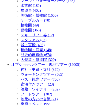
プール・ウォーターパーク
(168)
水族館
(185)
展望台
(402)
美術館・博物館
(1656)
ケーブルカー
(70)
植物園
(49)
動物園
(363)
スキーリフト券
(12)
スタジアム
(83)
城・宮殿
(403)
植物園・庭園
(148)
歴史的建造物
(674)
大聖堂・修道院
(320)
オプショナルツアー・現地ツアー
(12005)
神社・史跡・寺社
(375)
ウォーキングツアー
(565)
バス・観光ツアー
(766)
宿泊付きツアー
(23)
酒蔵・ワイナリー
(202)
フードツアー
(302)
地元の方との交流
(71)
季節イベント
(95)