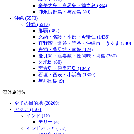
奄美大島・喜界島・徳之島
(394)
沖永良部島・与論島
(40)
沖縄
(5573)
沖縄
(5517)
那覇
(382)
恩納・名護・本部・今帰仁
(1436)
宜野湾・北谷・読谷・沖縄市・うるま
(740)
糸満・豊見城・南城
(123)
慶良間・渡嘉敷・座間味・阿嘉
(260)
久米島
(68)
宮古島・伊良部島
(1045)
石垣・西表・小浜島
(1300)
与那国島
(9)
海外旅行先
全ての目的地
(28209)
アジア
(1563)
インド
(16)
デリー
(4)
インドネシア
(137)