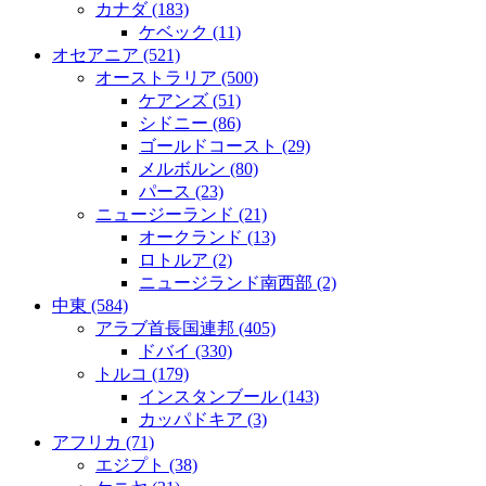
カナダ
(183)
ケベック
(11)
オセアニア
(521)
オーストラリア
(500)
ケアンズ
(51)
シドニー
(86)
ゴールドコースト
(29)
メルボルン
(80)
パース
(23)
ニュージーランド
(21)
オークランド
(13)
ロトルア
(2)
ニュージランド南西部
(2)
中東
(584)
アラブ首長国連邦
(405)
ドバイ
(330)
トルコ
(179)
インスタンブール
(143)
カッパドキア
(3)
アフリカ
(71)
エジプト
(38)