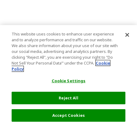
This website uses cookies to enhance user experience
and to analyze performance and traffic on our website.
We also share information about your use of our site with
our social media, advertising and analytics partners. By
clicking "Reject All", you are exercising your right to "Do
Not Sell Your Personal Data’" under the CCPA.
Cookie
Policy
Cookie Settings
Reject All
フィルター (2)
おすすめ順
Accept Cookies
人気の旅行先