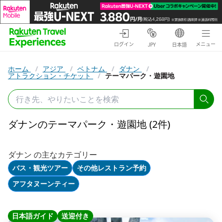
ログイン
メニュー
JPY
日本語
ホーム
/
アジア
/
ベトナム
/
ダナン
/
アトラクション・チケット
/
テーマパーク・遊園地
ダナンのテーマパーク・遊園地 (2件)
ダナン の主なカテゴリー
バス・観光ツアー
その他レストラン予約
アフタヌーンティー
日本語ガイド
送迎付き