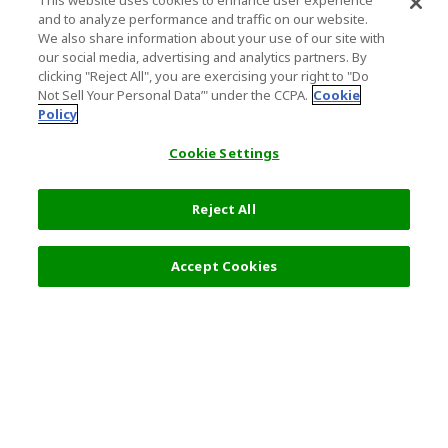
This website uses cookies to enhance user experience
and to analyze performance and traffic on our website.
We also share information about your use of our site with
our social media, advertising and analytics partners. By
clicking "Reject All", you are exercising your right to "Do
Not Sell Your Personal Data’" under the CCPA.
Cookie
Policy
Cookie Settings
Reject All
フィルター (2)
おすすめ順
Accept Cookies
人気の旅行先
利用規約
一般情報