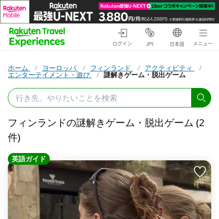
ログイン
メニュー
JPY
日本語
ホーム
/
ヨーロッパ
/
フィンランド
/
アクティビティ
/
エンターテイメント・遊び
/
謎解きゲーム・脱出ゲーム
フィンランドの謎解きゲーム・脱出ゲーム (2
件)
英語ガイド