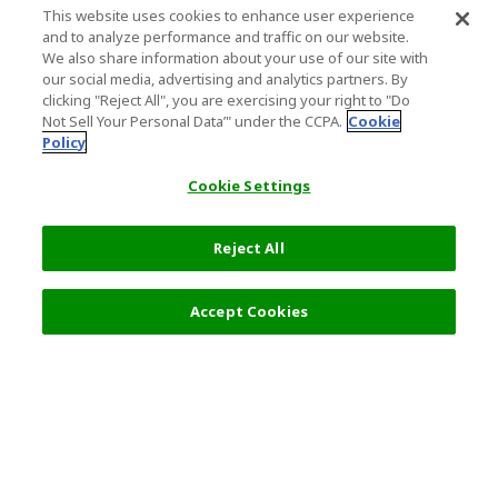
This website uses cookies to enhance user experience
and to analyze performance and traffic on our website.
We also share information about your use of our site with
our social media, advertising and analytics partners. By
clicking "Reject All", you are exercising your right to "Do
Not Sell Your Personal Data’" under the CCPA.
Cookie
Policy
Cookie Settings
Reject All
フィルター (2)
おすすめ順
Accept Cookies
人気の旅行先
利用規約