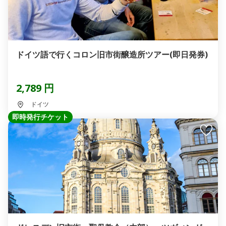
ドイツ語で行くコロン旧市街醸造所ツアー(即日発券)
2,789 円
ドイツ
即時発行チケット