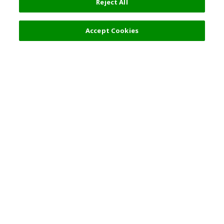
Reject All
フィルター (2)
おすすめ順
Accept Cookies
人気の旅行先
利用規約
東京
利用規約
大阪
クッキーポリシー
京都
旅行条件書
沖縄
旅行業約款