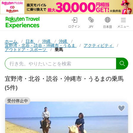
ログイン
メニュー
JPY
日本語
ホーム
/
日本
/
沖縄
/
沖縄
/
宜野湾・北谷・読谷・沖縄市・うるま
/
アクティビティ
/
アウトドア・スポーツ
/
乗馬
宜野湾・北谷・読谷・沖縄市・うるまの乗馬
(5件)
受付停止中