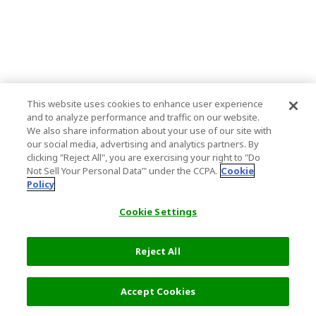
This website uses cookies to enhance user experience
and to analyze performance and traffic on our website.
We also share information about your use of our site with
our social media, advertising and analytics partners. By
clicking "Reject All", you are exercising your right to "Do
Not Sell Your Personal Data’" under the CCPA.
Cookie
Policy
Cookie Settings
Reject All
フィルター (2)
おすすめ順
Accept Cookies