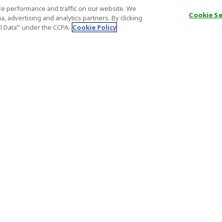
e performance and traffic on our website. We
Cookie S
, advertising and analytics partners. By clicking
al Data’" under the CCPA.
Cookie Policy
一般情報
パートナー
FAQ
ホスト登録
大事なお知らせ
アフィリエ
特定商取引法に基づく表記
パートナー
登録番号
Important N