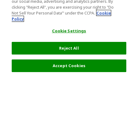
our social media, advertising and analytics partners. By
clicking "Reject All", you are exercising your right to "Do
Not Sell Your Personal Data’" under the CCPA.
Cookie
Policy
Cookie Settings
Reject All
フィルター (2)
おすすめ順
Accept Cookies
人気の旅行先
利用規約
一般情報
パートナーシップ