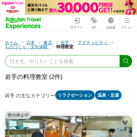
ログイン
メニュー
JPY
日本語
ホーム
/
日本
/
東北
/
岩手
/
アクティビティ
/
ものづくり・文化体験
/
料理教室
岩手の料理教室 (2件)
岩手 の主なカテゴリー
リラクゼーション
温泉・足湯
受付停止中