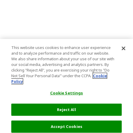
This website uses cookies to enhance user experience
and to analyze performance and traffic on our website.
We also share information about your use of our site with
our social media, advertising and analytics partners. By
clicking "Reject All", you are exercising your right to "Do
Not Sell Your Personal Data’" under the CCPA.
Cookie
Policy
Cookie Settings
Reject All
フィルター (2)
おすすめ順
Accept Cookies