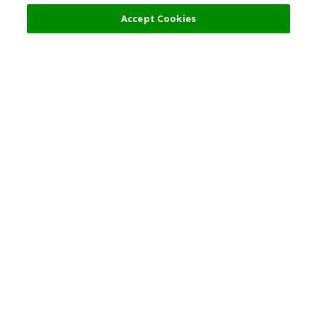
フィルター (2)
おすすめ順
Accept Cookies
人気の旅行先
利用規約
一般情報
パートナーシップ
日本語
企業情報
個人情報保護方針
著作権等について
採用情報