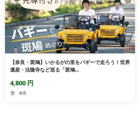
【奈良・斑鳩】いかるがの里をバギーで走ろう！世界
遺産・法隆寺など巡る「斑鳩...
4,800 円
奈良