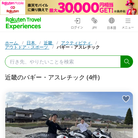
ログイン
メニュー
JPY
日本語
ホーム
/
日本
/
近畿
/
アクティビティ
/
アウトドア・スポーツ
/
バギー・アスレチック
近畿のバギー・アスレチック (4件)