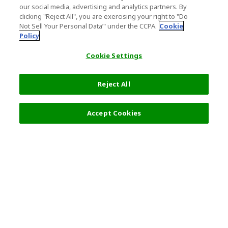
our social media, advertising and analytics partners. By
clicking "Reject All", you are exercising your right to "Do
Not Sell Your Personal Data’" under the CCPA.
Cookie
Policy
Cookie Settings
Reject All
フィルター (2)
おすすめ順
Accept Cookies
人気の旅行先
利用規約
一般情報