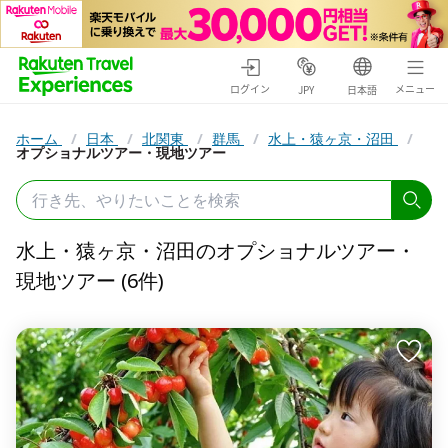
ログイン
メニュー
JPY
日本語
ホーム
/
日本
/
北関東
/
群馬
/
水上・猿ヶ京・沼田
/
オプショナルツアー・現地ツアー
水上・猿ヶ京・沼田のオプショナルツアー・
現地ツアー (6件)