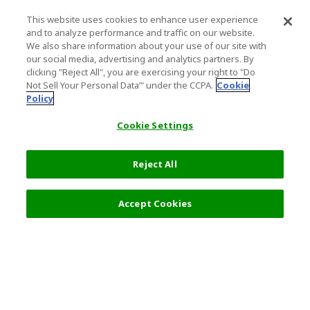
This website uses cookies to enhance user experience
and to analyze performance and traffic on our website.
We also share information about your use of our site with
our social media, advertising and analytics partners. By
clicking "Reject All", you are exercising your right to "Do
Not Sell Your Personal Data’" under the CCPA.
Cookie
Policy
Cookie Settings
Reject All
フィルター (2)
おすすめ順
Accept Cookies
人気の旅行先
利用規約